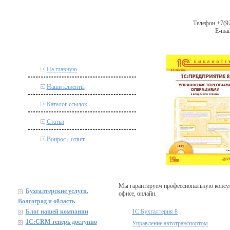
Телефон +7(92
E-mail
На главную
Наши клиенты
Каталог ссылок
Статьи
Вопрос - ответ
Мы гарантируем профессиональную консул
Бухгалтерские услуги.
офисе, онлайн.
Волгоград и область
Блог нашей компании
1С Бухгалтерия 8
1C:CRM теперь доступно
Управление автотранспортом