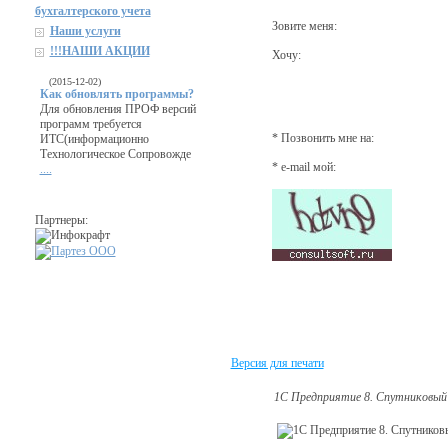
бухгалтерского учета
Зовите меня:
Наши услуги
!!!НАШИ АКЦИИ
Хочу:
(2015-12-02)
Как обновлять программы?
Для обновления ПРОФ версий
программ требуется
* Позвонить мне на:
ИТС(информационно
Технологическое Сопровожде
* e-mail мой:
....
Партнеры:
Версия для печати
1C Предприятие 8. Спутниковый 