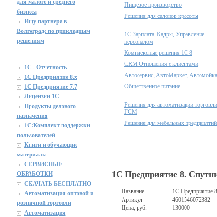
для малого и среднего
Пищевое производство
бизнеса
Решения для салонов красоты
Ищу партнера в
Волгограде по прикладным
1С Зарплата, Кадры, Управление
решениям
персоналом
Комплексные решения 1С 8
CRM Отношения с клиентами
1С - Отчетность
Автосервис, АвтоМаркет, Автомойка
1С Предприятие 8.x
Общественное питание
1С Предприятие 7.7
Лицензии 1С
Решения для автоматизации торговли
Продукты делового
ГСМ
назначения
Решения для мебельных предприятий
1C:Комплект поддержки
пользователей
Книги и обучающие
материалы
СЕРВИСНЫЕ
1C Предприятие 8. Спутни
ОБРАБОТКИ
СКАЧАТЬ БЕСПЛАТНО
Название
1C Предприятие 8
Автоматизация оптовой и
Артикул
4601546072382
розничной торговли
Цена, руб.
130000
Автоматизация