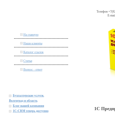
Телефон +7(92
E-mail
На главную
Наши клиенты
Каталог ссылок
Статьи
Вопрос - ответ
Бухгалтерские услуги.
Волгоград и область
Блог нашей компании
1С Предп
1C:CRM теперь доступно