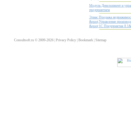
Модуль Девелопмент и упр
предприятием
Элиас Продажа недвижимост
&quot;Управление производ
&quot;1С Предприятия 8.1&
Consultsoft.ru © 2009-2026 | Privacy Policy | Bookmark | Sitemap