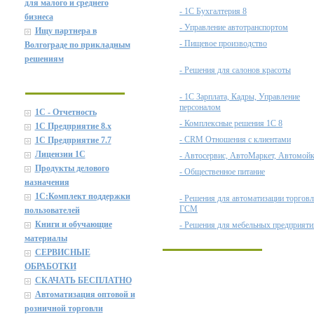
для малого и среднего
- 1С Бухгалтерия 8
бизнеса
- Управление автотранспортом
Ищу партнера в
- Пищевое производство
Волгограде по прикладным
решениям
- Решения для салонов красоты
- 1С Зарплата, Кадры, Управление
персоналом
1С - Отчетность
- Комплексные решения 1С 8
1С Предприятие 8.x
- CRM Отношения с клиентами
1С Предприятие 7.7
Лицензии 1С
- Автосервис, АвтоМаркет, Автомой
Продукты делового
- Общественное питание
назначения
1C:Комплект поддержки
- Решения для автоматизации торгов
ГСМ
пользователей
Книги и обучающие
- Решения для мебельных предприяти
материалы
СЕРВИСНЫЕ
ОБРАБОТКИ
СКАЧАТЬ БЕСПЛАТНО
Автоматизация оптовой и
розничной торговли