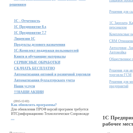
Пищевое произ
решениям
Решения для са
1С - Отчетность
1С Зарплата, К
1С Предприятие 8.x
персоналом
1С Предприятие 7.7
Комплексные р
Лицензии 1С
CRM Отношения
Продукты делового назначения
Автосервис, Ав
1C:Комплект поддержки пользователей
Автомойка
Книги и обучающие материалы
Общественное 
СЕРВИСНЫЕ ОБРАБОТКИ
СКАЧАТЬ БЕСПЛАТНО
Решения для ав
Автоматизация оптовой и розничной торговли
торговли ГСМ
Автоматизация бухгалтерского учета
Решения для м
Наши услуги
предприятий
!!!НАШИ АКЦИИ
(2015-12-02)
Как обновлять программы?
Для обновления ПРОФ версий программ требуется
ИТС(информационно Технологическое Сопровожде
1C Предприя
....
рабочее мес