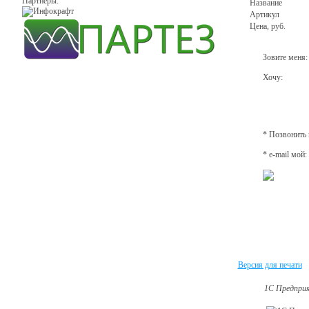
Партнеры:
Название
Артикул
Цена, руб.
Зовите меня:
Хочу:
* Позвонить 
* e-mail мой:
Версия для печати
1C Предприя