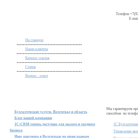
Телефон +7(92
E-mail
На главную
Наши клиенты
Каталог ссылок
Статьи
Вопрос - ответ
Мы гарантируем пр
Бухгалтерские услуги. Волгоград и область
способом: по телефо
Блог нашей компании
1C:CRM теперь доступно для малого и среднего
1С Бухгалтерия
бизнеса
Управление авт
Ищу партнера в Волгограде по прикладным