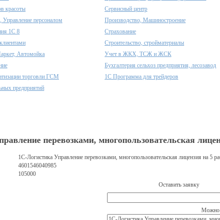
ов красоты
Сервисный центр
, Управление персоналом
Производство, Машиностроение
ия 1С 8
Страхование
клиентами
Строительство, стройматериалы
аркет, Автомойка
Учет в ЖКХ, ТСЖ и ЖСК
ние
Бухгалтерия сельхоз предприятия, лесозавод
атизации торговли ГСМ
1С Программа для трейдеров
ьных предприятий
правление перевозками, многопользовательская лицен
1С-Логистика Управление перевозками, многопользовательская лицензия на 5 р
4601546040985
105000
Оставить заявку
Можно 