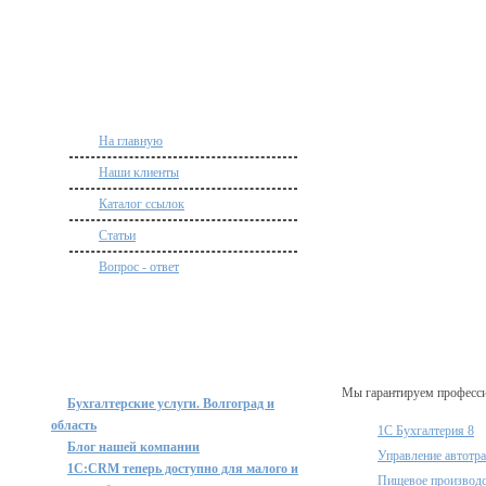
На главную
Наши клиенты
Каталог ссылок
Статьи
Вопрос - ответ
Мы гарантируем професси
Бухгалтерские услуги. Волгоград и
область
1С Бухгалтерия 8
Блог нашей компании
Управление автотр
1C:CRM теперь доступно для малого и
Пищевое производ