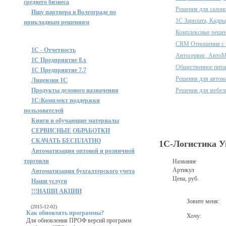
среднего бизнеса
Решения для салон
Ищу партнера в Волгограде по
1С Зарплата, Кадры
прикладным решениям
Комплексные решен
CRM Отношения с 
1С - Отчетность
Автосервис, АвтоМ
1С Предприятие 8.x
Общественное пита
1С Предприятие 7.7
Решения для автом
Лицензии 1С
Продукты делового назначения
Решения для мебел
1C:Комплект поддержки
пользователей
Книги и обучающие материалы
СЕРВИСНЫЕ ОБРАБОТКИ
СКАЧАТЬ БЕСПЛАТНО
1С-Логистика У
Автоматизация оптовой и розничной
торговли
Название
Артикул
Автоматизация бухгалтерского учета
Цена, руб.
Наши услуги
!!!НАШИ АКЦИИ
Зовите меня:
(2015-12-02)
Как обновлять программы?
Хочу:
Для обновления ПРОФ версий программ