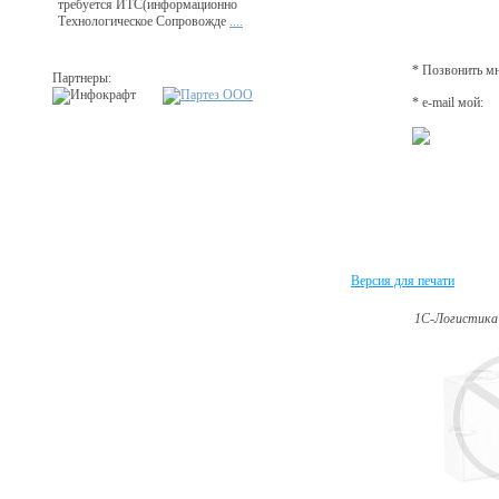
требуется ИТС(информационно
Технологическое Сопровожде
....
* Позвонить мн
Партнеры:
* e-mail мой:
Версия для печати
1С-Логистика 