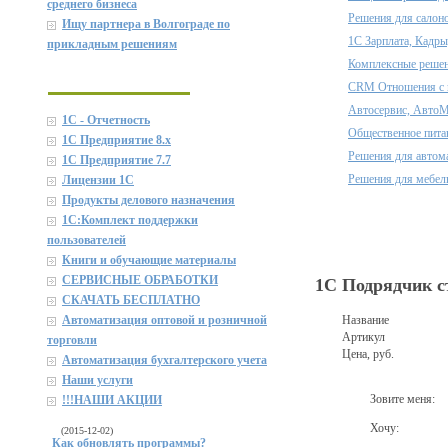
среднего бизнеса
Решения для салон
Ищу партнера в Волгограде по
1С Зарплата, Кадры
прикладным решениям
Комплексные решен
CRM Отношения с 
Автосервис, АвтоМ
1С - Отчетность
Общественное пита
1С Предприятие 8.x
Решения для автом
1С Предприятие 7.7
Решения для мебел
Лицензии 1С
Продукты делового назначения
1C:Комплект поддержки
пользователей
Книги и обучающие материалы
СЕРВИСНЫЕ ОБРАБОТКИ
1С Подрядчик с
СКАЧАТЬ БЕСПЛАТНО
Название
Автоматизация оптовой и розничной
Артикул
торговли
Цена, руб.
Автоматизация бухгалтерского учета
Наши услуги
Зовите меня:
!!!НАШИ АКЦИИ
Хочу:
(2015-12-02)
Как обновлять программы?