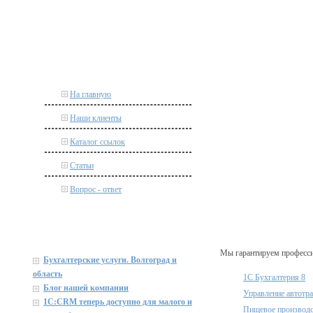
На главную
Наши клиенты
Каталог ссылок
Статьи
Вопрос - ответ
Мы гарантируем професси
Бухгалтерские услуги. Волгоград и
область
1С Бухгалтерия 8
Блог нашей компании
Управление автотр
1C:CRM теперь доступно для малого и
Пищевое производ