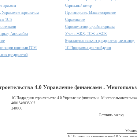
ов красоты
Сервисный центр
, Управление персоналом
Производство, Машиностроение
ия 1С 8
Страхование
клиентами
Строительство, стройматериалы
аркет, Автомойка
Учет в ЖКХ, ТСЖ и ЖСК
ние
Бухгалтерия сельхоз предприятия, лесозавод
атизации торговли ГСМ
1С Программа для трейдеров
ьных предприятий
троительства 4.0 Управление финансами . Многопольз
1С Подрядчик строительства 4.0 Управление финансами . Многопользовательская
4601546035905
240000
Оставить заявку
Можно 