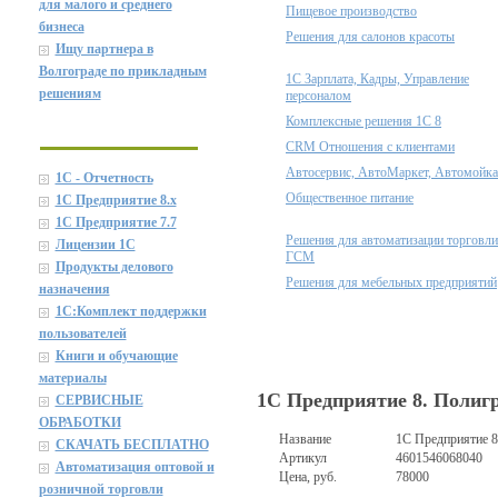
для малого и среднего
Пищевое производство
бизнеса
Решения для салонов красоты
Ищу партнера в
Волгограде по прикладным
1С Зарплата, Кадры, Управление
решениям
персоналом
Комплексные решения 1С 8
CRM Отношения с клиентами
Автосервис, АвтоМаркет, Автомойка
1С - Отчетность
Общественное питание
1С Предприятие 8.x
1С Предприятие 7.7
Решения для автоматизации торговли
Лицензии 1С
ГСМ
Продукты делового
Решения для мебельных предприятий
назначения
1C:Комплект поддержки
пользователей
Книги и обучающие
материалы
1С Предприятие 8. Полигр
СЕРВИСНЫЕ
ОБРАБОТКИ
Название
1С Предприятие 8
СКАЧАТЬ БЕСПЛАТНО
Артикул
4601546068040
Автоматизация оптовой и
Цена, руб.
78000
розничной торговли