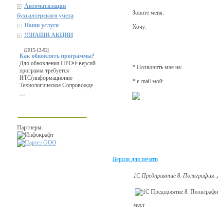
Автоматизация
Зовите меня:
бухгалтерского учета
Наши услуги
Хочу:
!!!НАШИ АКЦИИ
(2015-12-02)
Как обновлять программы?
Для обновления ПРОФ версий
* Позвонить мне на:
программ требуется
ИТС(информационно
* e-mail мой:
Технологическое Сопровожде
....
Партнеры:
Версия для печати
1С Предприятие 8. Полиграфия. 
мест