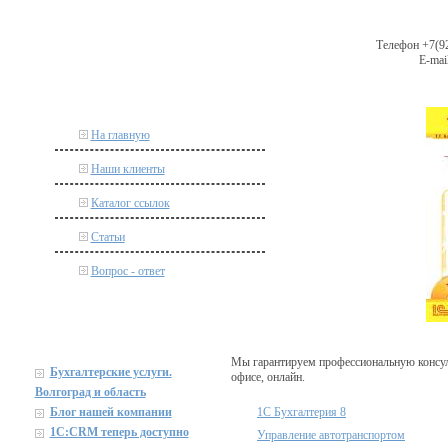
Телефон +7(92
E-mail
На главную
Наши клиенты
Каталог ссылок
Статьи
Вопрос - ответ
Мы гарантируем профессиональную консул
Бухгалтерские услуги.
офисе, онлайн.
Волгоград и область
Блог нашей компании
1С Бухгалтерия 8
1C:CRM теперь доступно
Управление автотранспортом