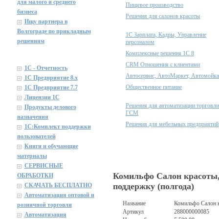
для малого и среднего
Пищевое производство
бизнеса
Решения для салонов красоты
Ищу партнера в
Волгограде по прикладным
1С Зарплата, Кадры, Управление
решениям
персоналом
Комплексные решения 1С 8
CRM Отношения с клиентами
1С - Отчетность
Автосервис, АвтоМаркет, Автомойка
1С Предприятие 8.x
Общественное питание
1С Предприятие 7.7
Лицензии 1С
Решения для автоматизации торговли
Продукты делового
ГСМ
назначения
Решения для мебельных предприятий
1C:Комплект поддержки
пользователей
Книги и обучающие
материалы
СЕРВИСНЫЕ
Комильфо Салон красоты, 
ОБРАБОТКИ
поддержку (полгода)
СКАЧАТЬ БЕСПЛАТНО
Автоматизация оптовой и
Название
Комильфо Салон к
розничной торговли
Артикул
288000000085
Автоматизация