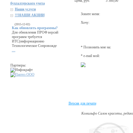
Цена, руб.
5 500,00
бухгалтерского учета
Наши услуги
Зовите меня:
!!!НАШИ АКЦИИ
Хочу:
(2015-12-02)
Как обновлять программы?
Для обновления ПРОФ версий
программ требуется
ИТС(информационно
Технологическое Сопровожде
* Позвонить мне на:
....
* e-mail мой:
Партнеры:
Версия для печати
Комильфо Салон красоты, редакц