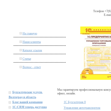
Телефон +7(92
E-mail
На главную
Наши клиенты
Каталог ссылок
Статьи
Вопрос - ответ
Мы гарантируем профессиональную консул
Бухгалтерские услуги.
офисе, онлайн.
Волгоград и область
Блог нашей компании
1С Бухгалтерия 8
1C:CRM теперь доступно
Управление автотранспортом