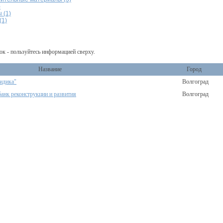
)
 (1)
(1)
ок - пользуйтесь информацией сверху.
Название
Город
идика"
Волгоград
анк реконструкции и развития
Волгоград