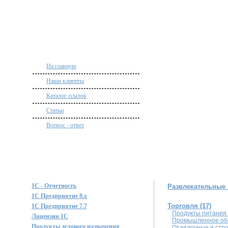
На главную
Наши клиенты
Каталог ссылок
Статьи
Вопрос - ответ
1С - Отчетность
Развлекательные 
1С Предприятие 8.x
Торговля (17)
1С Предприятие 7.7
Продукты питания 
Лицензии 1С
Промышленное обо
Продукты делового назначения
Отделочные и стр