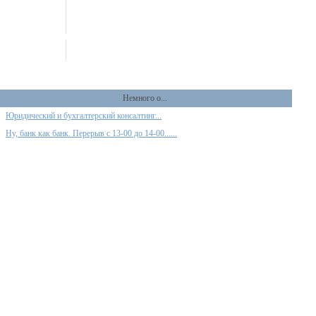
Немного о...
Юридический и бухгалтерский консалтинг...
Ну, банк как банк. Перерыв с 13-00 до 14-00......