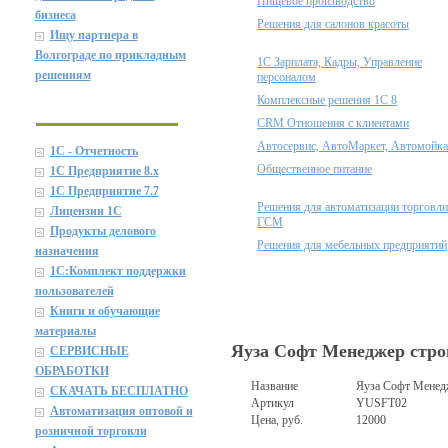
Пищевое производство
бизнеса
Решения для салонов красоты
Ищу партнера в
Волгограде по прикладным
1С Зарплата, Кадры, Управление
решениям
персоналом
Комплексные решения 1С 8
CRM Отношения с клиентами
Автосервис, АвтоМаркет, Автомойка
1С - Отчетность
Общественное питание
1С Предприятие 8.x
1С Предприятие 7.7
Решения для автоматизации торговли
Лицензии 1С
ГСМ
Продукты делового
Решения для мебельных предприятий
назначения
1C:Комплект поддержки
пользователей
Книги и обучающие
материалы
Яуза Софт Менеджер строи
СЕРВИСНЫЕ
ОБРАБОТКИ
Название
Яуза Софт Менедж
СКАЧАТЬ БЕСПЛАТНО
Артикул
YUSFT02
Автоматизация оптовой и
Цена, руб.
12000
розничной торговли