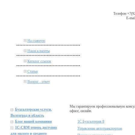
Телефон +7(92
E-mail
На главную
Наши клиенты
Каталог ссылок
Статьи
Вопрос - ответ
Мы гарантируем профессиональную консул
Бухгалтерские услуги.
офисе, онлайн.
Волгоград и область
Блог нашей компании
1С Бухгалтерия 8
1C:CRM теперь доступно
Управление автотранспортом
для малого и среднего