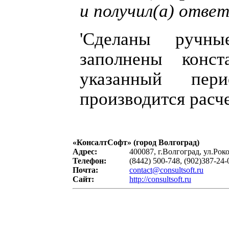
и получил(a) отве
'Сделаны ручны
заполнены конс
указанный пе
производится расче
«
КонсалтСофт
» (город Волгоград)
Адрес:
400087, г.Волгоград, ул.Рок
Телефон:
(8442) 500-748, (902)387-24-
Почта:
contact@consultsoft.ru
Сайт:
http://consultsoft.ru