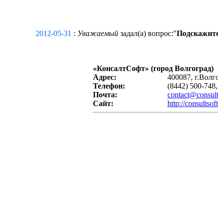
2012-05-31
:
Уважаемый
задал(а) вопрос:"
Подскажите
«
КонсалтСофт
» (город Волгоград)
Адрес:
400087, г.Волг
Телефон:
(8442) 500-748,
Почта:
contact@consult
Сайт:
http://consultsoft