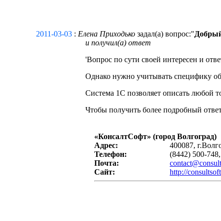
2011-03-03
:
Елена Приходько
задал(а) вопрос:"
Добрый
и получил(a) ответ
'Вопрос по сути своей интересен и отве
Однако нужно учитывать специфику обл
Система 1С позволяет описать любой т
Чтобы получить более подробный ответ 
«
КонсалтСофт
» (город Волгоград)
Адрес:
400087, г.Волг
Телефон:
(8442) 500-748,
Почта:
contact@consult
Сайт:
http://consultsoft