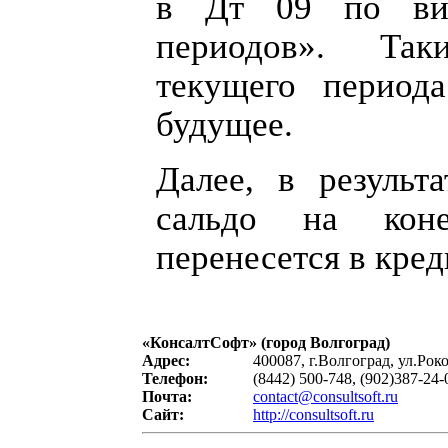
в Дт 09 по ви
периодов». Та
текущего период
будущее.
Далее, в результ
сальдо на кон
перенесется в кред
«
КонсалтСофт
» (город Волгоград)
Адрес:
400087, г.Волгоград, ул.Рок
Телефон:
(8442) 500-748, (902)387-24-
Почта:
contact@consultsoft.ru
Сайт:
http://consultsoft.ru